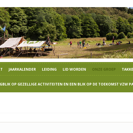
Skip
to
RT
JAARKALENDER
LEIDING
LID WORDEN
ONZE GROEP
TAKK
content
GBLIK OP GEZELLIGE ACTIVITEITEN EN EEN BLIK OP DE TOEKOMST VZW P