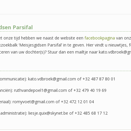
dsen Parsifal
 onze tijd hebben we naast de website een
facebookpagina
van onze
ekbalk ‘Meisjesgidsen Parsifal’ in te geven. Hier vindt u nieuwtjes, fo
bliceren van uw dochter(s)? Stuur dan een mailtje naar kato.vdbroek@g
 communicatie): kato.vdbroek@gmail.com of +32 487 87 80 01
inanciën): ruthvandepoel1@gmail.com of +32 479 40 19 69
eriaal): romyvoet@gmail.com of +32 472 12 01 04
administratie): liesje.quix@skynet.be of +32 485 68 17 12